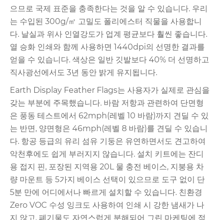
으므로 국제 표준을 충족한다는 것을 알 수 있습니다. 우리
는 수입된 300g/㎡ 고밀도 폴리에스터 직물을 사용합니
다. 날실과 위사 인열강도가 업계 평균보다 훨씬 좋습니다.
열 승화 인쇄와 함께 사용하면 1440dpi의 선명한 결과를
얻을 수 있습니다. 색상은 일반 깃발보다 40% 더 선명하고
직사광선에서도 3년 동안 밝게 유지됩니다.
Earth Display Feather Flags는 사용자가 실제로 관심을
갖는 부분에 주목했습니다. 바람 저항과 관련하여 단면형
은 풍동 테스트에서 62mph(레벨 10 바람)까지 견딜 수 있
는 반면, 양면형은 46mph(레벨 8 바람)를 견딜 수 있습니
다. 항공 등급의 유리 섬유 기둥은 유연하면서도 견고하여
악천후에도 쉽게 부러지지 않습니다. 설치 키트에는 잔디
용 접지 핀, 포장된 지역용 20L 물 충전 베이스, 지붕용 차
량 마운트 등 5가지 베이스 선택이 있으므로 도구 없이 단
5분 만에 어디에서나 빠르게 설치할 수 있습니다. 친환경
Zero VOC 수성 잉크도 사용하여 인쇄 시 강한 냄새가 나
지 않고, 폐기물도 자연스럽게 분해되어 그린 마케팅에 적