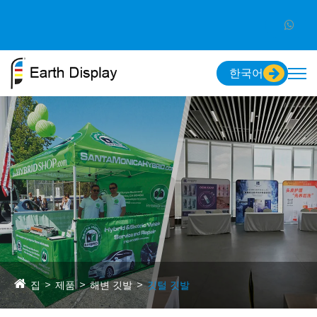
한국어
집
제품
해변 깃발
깃털 깃발