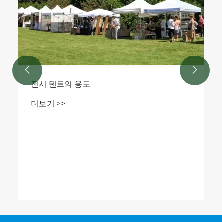


전시 텐트의 용도
더보기 >>