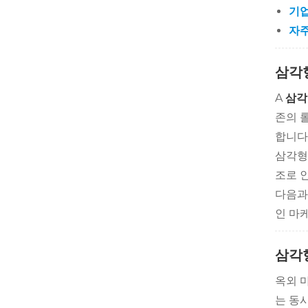
기업
자주
삼각
A
삼각
존의 
합니다
삼각형
조로 
다음과
인 마
삼각
옥외 
는 동