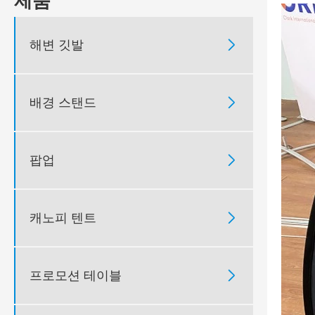
제품
해변 깃발

배경 스탠드

팝업

캐노피 텐트

프로모션 테이블
