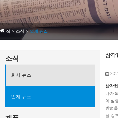
집
소식
업계 뉴스
삼각형
소식
202
회사 뉴스
삼각형
나가 
업계 뉴스
이 심
방법을
을 강