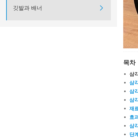
깃발과 배너

목차
삼각
삼각
삼각
삼각
재료
효과
삼각
단계