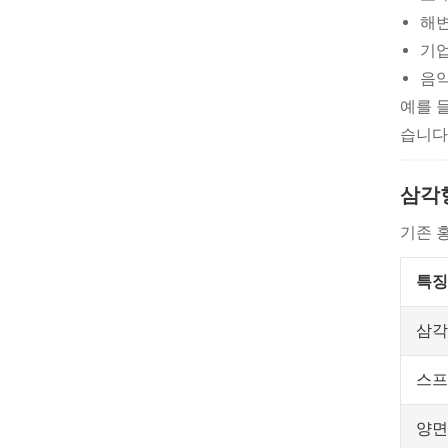
해변
기업
음악
예를 
습니다
삼각
기존 
특징
삼각
스프
양면