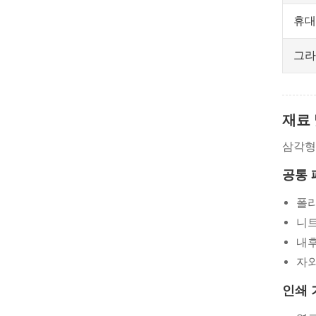
휴대
그라
재료 
삼각형
공통 
폴
니트
내후
자외
인쇄 