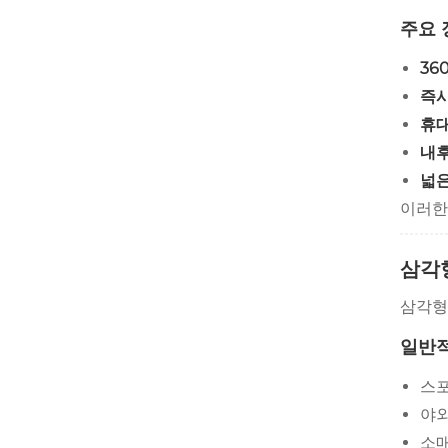
주요 
36
즉시
휴
내후
넓은
이러한
삼각
삼각형
일반
스포
야외
소