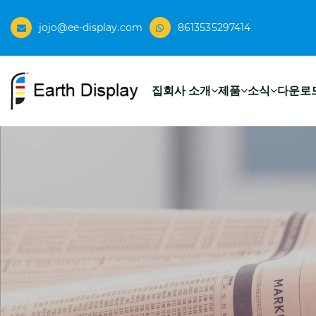
jojo@ee-display.com
8613535297414
집
회사 소개
제품
소식
다운로