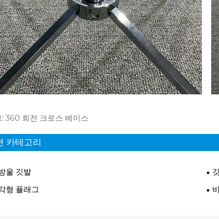
: 360 회전 크로스 베이스
련 카테고리
방울 깃발
깃
각형 플래그
비