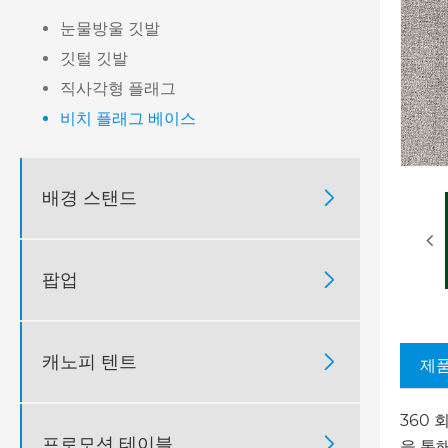
눈물방울 깃발
깃털 깃발
직사각형 플래그
비치 플래그 베이스
배경 스탠드

팝업

캐노피 텐트

제품
360
프로모션 테이블

을 통