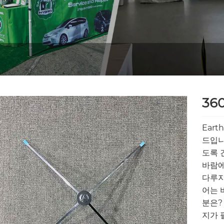
36
Eart
드입니
도록 
바람에
다루지
어는 
분은?
지가 