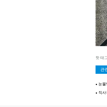
핫 태그
관
눈물
직사